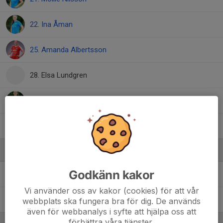
22. Ina Åman
25. Amanda Albertsson
28. Elsa Lundgren
31. Hilda Nilsson
40. Cajsa Edvardsson
Ledare
Godkänn kakor
Björn Nilsson
Tränare
Vi använder oss av kakor (cookies) för att vår
Katarina Knese
Damsektionen
webbplats ska fungera bra för dig. De används
även för webbanalys i syfte att hjälpa oss att
förbättra våra tjänster.