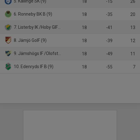
5. Kallinge SK (9)
18
-15
26
6. Ronneby BK B (9)
18
-35
20
7. Listerby IK /Hoby GIF B (9)
18
-41
13
8. Jämjö GoIF (9)
18
-39
12
9. Jämshögs IF /Olofström IF (9)
18
-49
11
10. Edenryds IF B (9)
18
-55
7