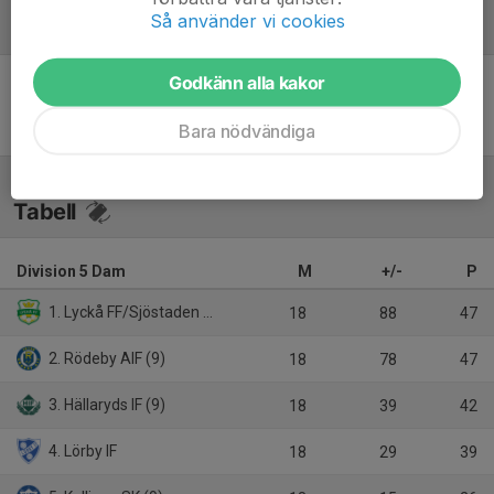
Så använder vi cookies
Referat
Godkänn alla kakor
Inget referat skrivet
Bara nödvändiga
Tabell
Division 5 Dam
M
+/-
P
1. Lyckå FF/Sjöstaden DFF Karlskrona
18
88
47
2. Rödeby AIF (9)
18
78
47
3. Hällaryds IF (9)
18
39
42
4. Lörby IF
18
29
39