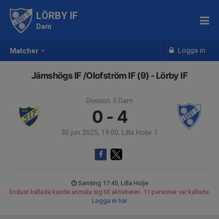
LÖRBY IF
Dam
Logga in
Matcher
Jämshögs IF /Olofström IF (9) - Lörby IF
Division 5 Dam
0 - 4
30 jun 2025, 19:00, Lilla Holje 1
Samling 17:45, Lilla Holje
Endast kallade kunde anmäla sig till aktiviteten. 11 personer var kallade.
Logga in här