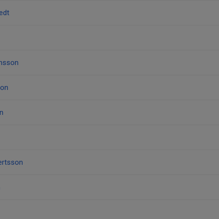
edt
nsson
son
on
ertsson
n