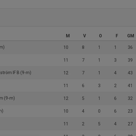
M
V
O
F
GM
-m)
10
8
1
1
36
11
7
1
3
39
ström IF B (9-m)
12
7
1
4
43
11
6
3
2
41
am (9-m)
12
5
1
6
32
m)
10
4
0
6
23
11
2
5
4
27