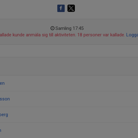
Samling 17:45
llade kunde anmäla sig till aktiviteten. 18 personer var kallade.
Logga
ren
esson
berg
n