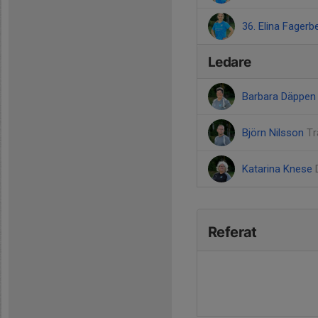
36. Elina Fagerb
Ledare
Barbara Däppe
Björn Nilsson
Tr
Katarina Knese
Referat