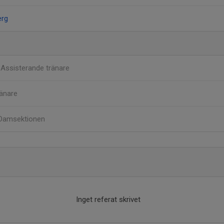
erg
n
Assisterande tränare
änare
Damsektionen
Inget referat skrivet