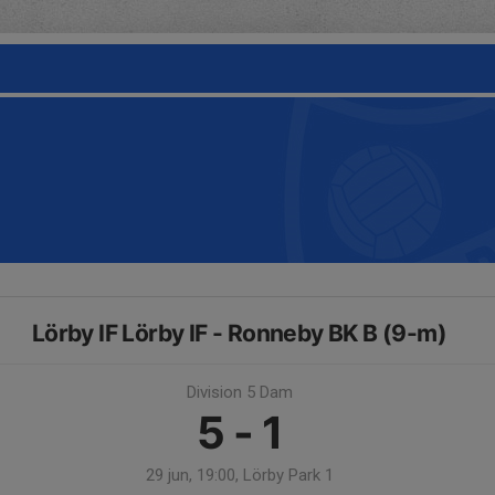
Lörby IF Lörby IF - Ronneby BK B (9-m)
Division 5 Dam
5 - 1
29 jun, 19:00, Lörby Park 1