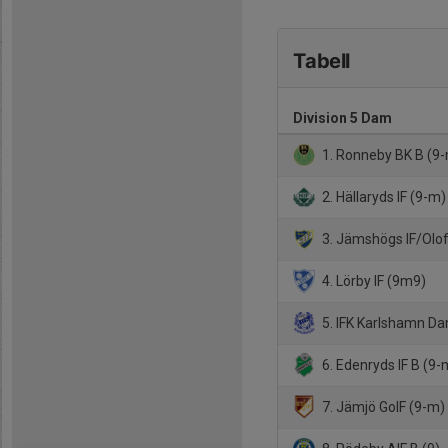
Tabell
Division 5 Dam
1. Ronneby BK B (9
2. Hällaryds IF (9-m)
3. Jämshögs IF/Olof
4. Lörby IF (9m9)
5. IFK Karlshamn D
6. Edenryds IF B (9-
7. Jämjö GoIF (9-m)