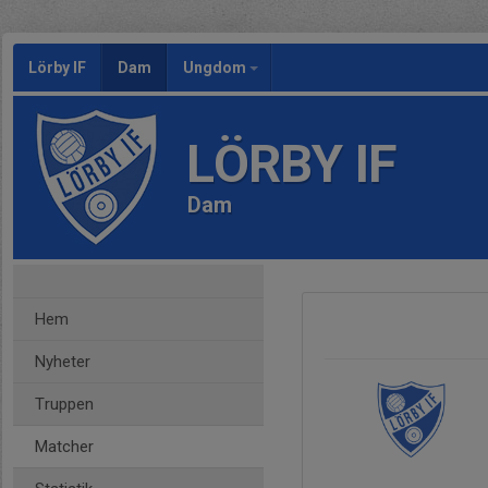
Lörby IF
Dam
Ungdom
LÖRBY IF
Dam
Hem
Nyheter
Truppen
Matcher