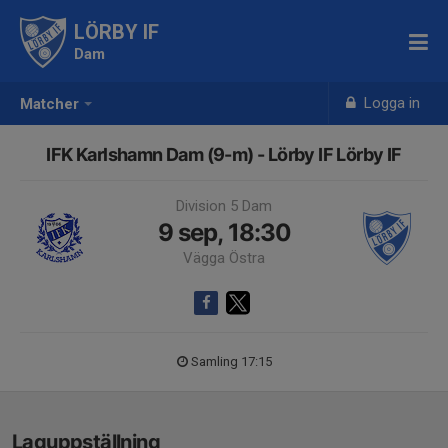
LÖRBY IF
Dam
Logga in
Matcher
IFK Karlshamn Dam (9-m) - Lörby IF Lörby IF
Division 5 Dam
9 sep, 18:30
Vägga Östra
Samling 17:15
Laguppställning