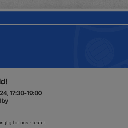
ld!
24, 17:30-19:00
llby
änglig för oss - teater.