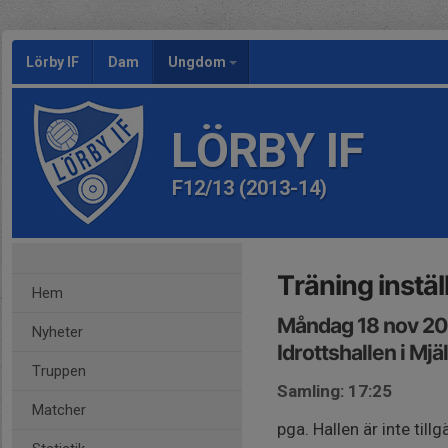
Lörby IF
Dam
Ungdom
LÖRBY IF
F12/13 (2013-14)
Träning instäl
Hem
Måndag 18 nov 20
Nyheter
Idrottshallen i Mjä
Truppen
Samling: 17:25
Matcher
pga. Hallen är inte tillg