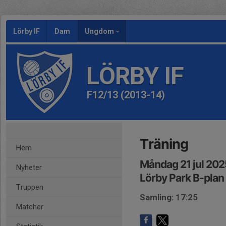
Lörby IF
Dam
Ungdom
LÖRBY IF
F12/13 (2013-14)
Träning
Hem
Måndag 21 jul 202
Nyheter
Lörby Park B-plan
Truppen
Samling: 17:25
Matcher