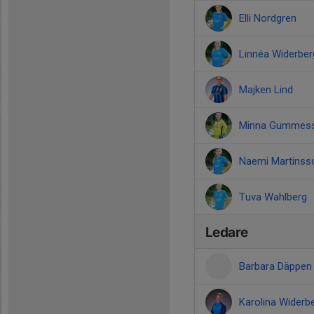
Elli Nordgren
Linnéa Widerber
Majken Lind
Minna Gummes
Naemi Martinss
Tuva Wahlberg
Ledare
Barbara Däppe
Karolina Widerb