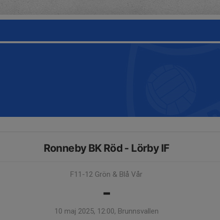
Ronneby BK Röd - Lörby IF
F11-12 Grön & Blå Vår
-
10 maj 2025, 12:00, Brunnsvallen