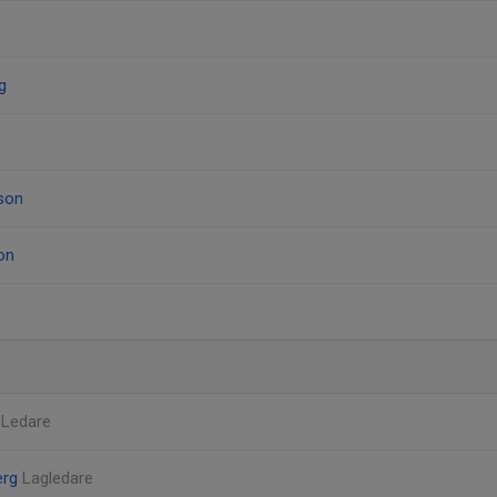
g
son
on
n
Ledare
erg
Lagledare