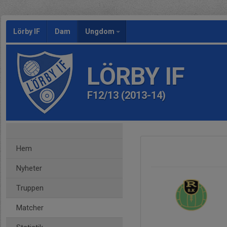
Lörby IF
Dam
Ungdom
LÖRBY IF
F12/13 (2013-14)
Hem
Nyheter
Truppen
Matcher