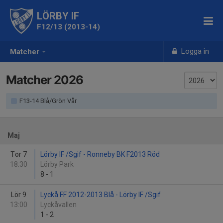
LÖRBY IF
F12/13 (2013-14)
Logga in
Matcher
Matcher 2026
F13-14 Blå/Grön Vår
Maj
Tor 7
Lörby IF /Sgif - Ronneby BK F2013 Röd
18:30
Lörby Park
8
-
1
Lör 9
Lyckå FF 2012-2013 Blå - Lörby IF /Sgif
13:00
Lyckåvallen
1
-
2