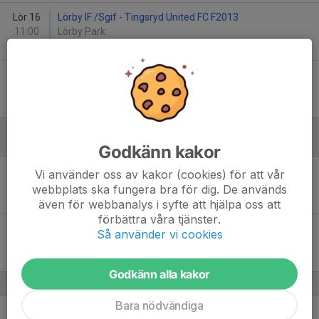
Lör 16
Lörby IF /Sgif - Tingsryd United FC F2013
11:00
Lörby Park
9
-
1
Sön 24
IFK Karlshamn F 13-14 år - Lörby IF /Sgif
14:00
Vägga IP
2
-
4
Juni
Godkänn kakor
Lör 6
Nättraby GoIF F 13 (2012) - Lörby IF /Sgif
Vi använder oss av kakor (cookies) för att vår
11:00
Nättraby IP
webbplats ska fungera bra för dig. De används
1
-
5
även för webbanalys i syfte att hjälpa oss att
förbättra våra tjänster.
Tis 9
Lörby IF /Sgif - Sölvesborgs GIF/Lörby IF Svart
Så använder vi cookies
11:00
Lörby Park 21
1
-
1
Godkänn alla kakor
Bara nödvändiga