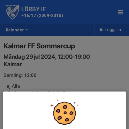
LÖRBY IF
F16/17 (2009-2010)
Logga in
Kalender
Kalmar FF Sommarcup
Måndag 29 jul 2024, 12:00-19:00
Kalmar
Samling: 12:00
Hej Alla
Vilka har möjlighet till detta?
Svara så snabbt ni kan innan imorgon kl13:00
Mera info kommer i slingan