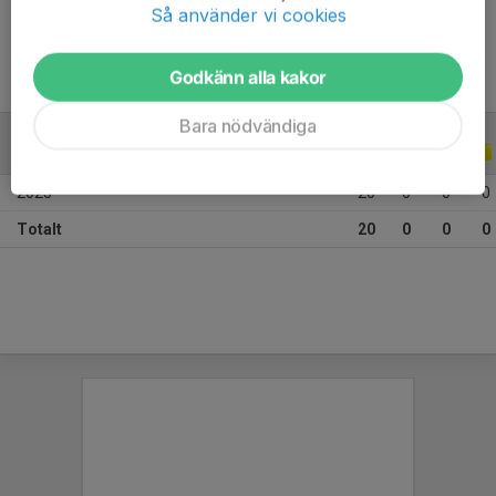
Ålder
15 år
Så använder vi cookies
Godkänn alla kakor
Bara nödvändiga
ALLA SERIER
ALLA ÅR
2025
20
0
0
0
Totalt
20
0
0
0