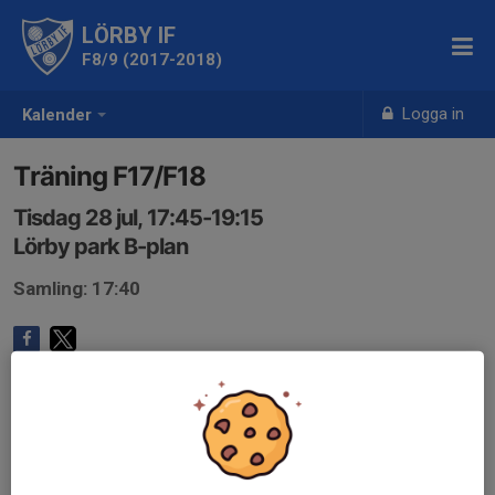
LÖRBY IF
F8/9 (2017-2018)
Logga in
Kalender
Träning F17/F18
Tisdag 28 jul, 17:45-19:15
Lörby park B-plan
Samling: 17:40