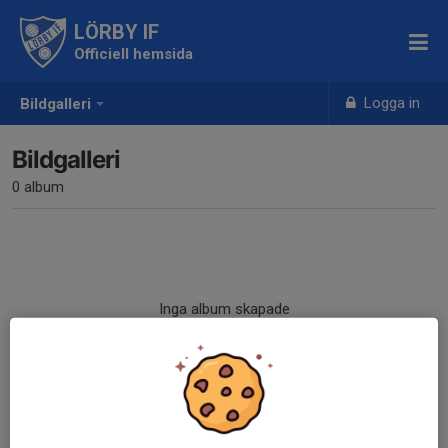
LÖRBY IF
Officiell hemsida
Logga in
Bildgalleri
Bildgalleri
0 album
Inga album skapade