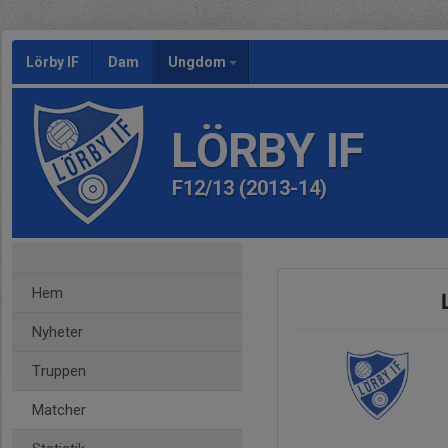
Lörby IF
Dam
Ungdom
LÖRBY IF
F12/13 (2013-14)
Hem
Nyheter
Truppen
Matcher