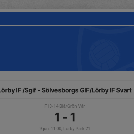
Lörby IF /Sgif - Sölvesborgs GIF/Lörby IF Svart
F13-14 Blå/Grön Vår
1 - 1
9 jun, 11:00, Lörby Park 21