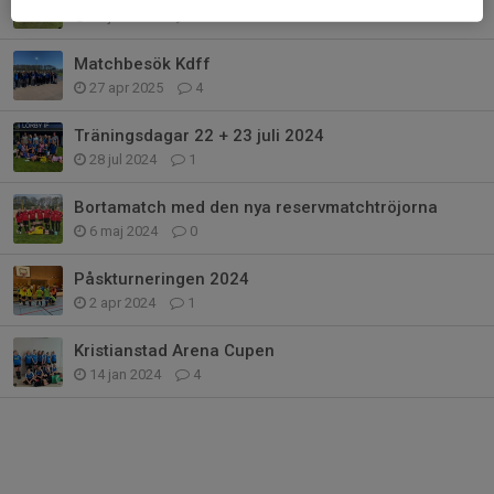
19 jun 2025
1
Matchbesök Kdff
27 apr 2025
4
Träningsdagar 22 + 23 juli 2024
28 jul 2024
1
Bortamatch med den nya reservmatchtröjorna
6 maj 2024
0
Påskturneringen 2024
2 apr 2024
1
Kristianstad Arena Cupen
14 jan 2024
4