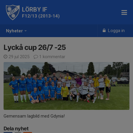
LÖRBY IF
F12/13 (2013-14)
Logga in
Nyheter
Lyckå cup 26/7 -25
29 jul 2025
1 kommentar
Gemensam lagbild med Gdynia!
Dela nyhet