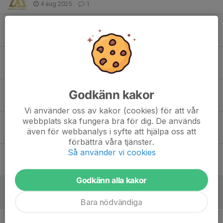
4 aug 2025
1
Tack till vår sponsor Håkan Jönsson!
4 aug 2025
1
FASTIGHETSBYRÅN GIRLS CUP -25
2 aug 2025
3
På återseende kalmar !
Godkänn kakor
31 jul 2025
1
Vi använder oss av kakor (cookies) för att vår
webbplats ska fungera bra för dig. De används
Kalmar cup -25
även för webbanalys i syfte att hjälpa oss att
30 jul 2025
1
förbättra våra tjänster.
Så använder vi cookies
Kalmar cup -25
29 jul 2025
2
Godkänn alla kakor
Lyckå cup 26/7 -25
29 jul 2025
1
Bara nödvändiga
Avslutning innan sommaruppehåll