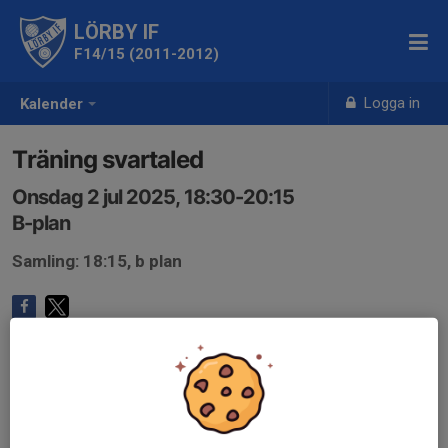
LÖRBY IF
F14/15 (2011-2012)
Logga in
Kalender
Träning svartaled
Onsdag 2 jul 2025, 18:30-20:15
B-plan
Samling: 18:15, b plan