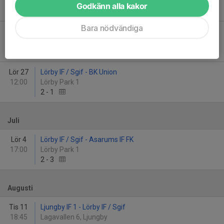
15:00
Svarta Led Plan 4 Sölvesborgshem
Godkänn alla kakor
-
Bara nödvändiga
Tis 23
Lörby IF / Sgif - Älmhults IF 1
19:00
Lörby Park 1
3
-
0
Lör 27
Lörby IF / Sgif - BK Union
12:00
Lörby Park 1
2
-
1
Juli
Lör 4
Lörby IF / Sgif - Asarums IF FK
17:00
Lörby Park 1
2
-
3
Augusti
Tis 11
Ljungby IF 1 - Lörby IF / Sgif
18:45
Lagavallen 6, Ljungby