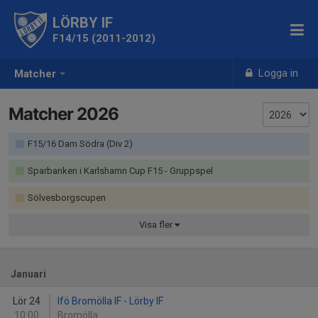
LÖRBY IF
F14/15 (2011-2012)
Logga in
Matcher
Matcher 2026
F15/16 Dam Södra (Div 2)
Sparbanken i Karlshamn Cup F15 - Gruppspel
Sölvesborgscupen
Visa
fler
Januari
Lör 24
Ifö Bromölla IF - Lörby IF
10:00
Bromölla