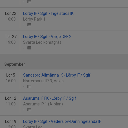
-
Lör 22
Lörby IF / Sgif - Ingelstads IK
16:00
Lörby Park 1
-
Tor 27
Lörby IF / Sgif - Växjö DFF 2
19:00
Svarta Led konstgräs
-
September
Lör 5
Sandsbro Allmänna IK - Lörby IF / Sgif
16:00
Norremarks IP 3, Växjö
-
Lör 12
Asarums IF FK - Lörby IF / Sgif
11:00
Asarums IP 1 (A-plan)
-
Lör 19
Lörby IF / Sgif - Vederslöv-Dänningelanda IF
12:00
Svarta Led