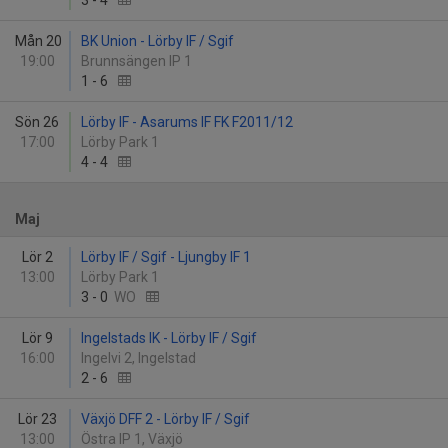
3
-
4
Mån 20
BK Union - Lörby IF / Sgif
19:00
Brunnsängen IP 1
1
-
6
Sön 26
Lörby IF - Asarums IF FK F2011/12
17:00
Lörby Park 1
4
-
4
Maj
Lör 2
Lörby IF / Sgif - Ljungby IF 1
13:00
Lörby Park 1
3
-
0
WO
Lör 9
Ingelstads IK - Lörby IF / Sgif
16:00
Ingelvi 2, Ingelstad
2
-
6
Lör 23
Växjö DFF 2 - Lörby IF / Sgif
13:00
Östra IP 1, Växjö