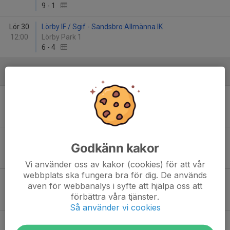
9
-
1
Lör 30
Lörby IF / Sgif - Sandsbro Allmänna IK
12:00
Lörby Park 1
6
-
4
Juni
Fre 12
Lörby IF /Sgif - Hyllie IK
18:00
Pukaviks IP
-
Lör 13
Råå IF - Lörby IF /Sgif
Godkänn kakor
11:00
Lörby Park Plan 12
-
Vi använder oss av kakor (cookies) för att vår
webbplats ska fungera bra för dig. De används
Lör 13
Vederslöv-Dänningelanda IF - Lörby IF / Sgif
även för webbanalys i syfte att hjälpa oss att
13:00
Dänningevallen 1, Dänningelanda
förbättra våra tjänster.
3
-
0
Så använder vi cookies
Lör 13
Lörby IF /Sgif - Brønderslev Idrætsforening