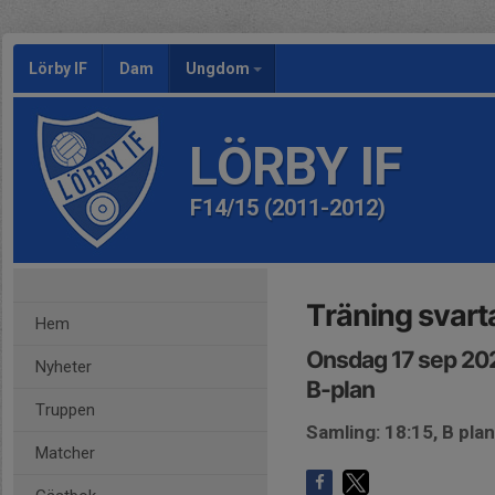
Lörby IF
Dam
Ungdom
LÖRBY IF
F14/15 (2011-2012)
Träning svart
Hem
Onsdag 17 sep 20
Nyheter
B-plan
Truppen
Samling: 18:15, B plan
Matcher