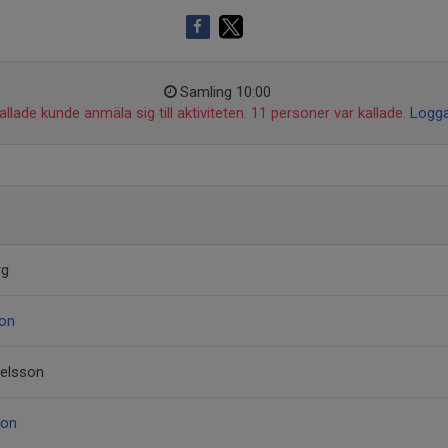
Samling 10:00
llade kunde anmäla sig till aktiviteten. 11 personer var kallade.
Logga
rg
son
elsson
son