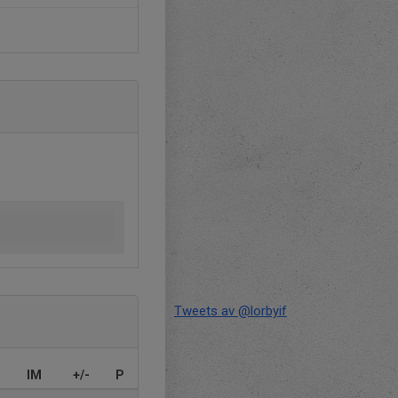
Tweets av @lorbyif
IM
+/-
P