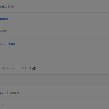
berg
, Dam
assen
, Dam
tsson-Leo
 F16/17 (2009-2010)
sson
Tränare
nare