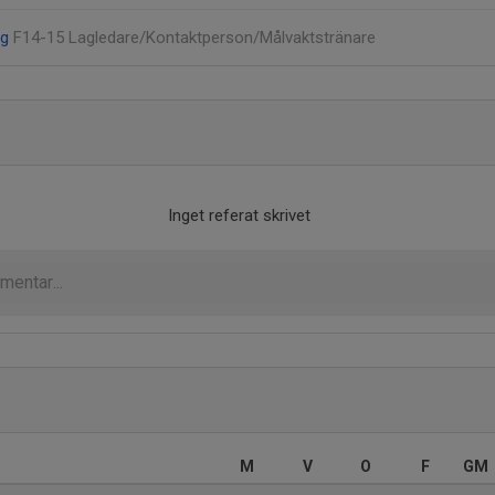
rg
F14-15 Lagledare/Kontaktperson/Målvaktstränare
Inget referat skrivet
M
V
O
F
GM