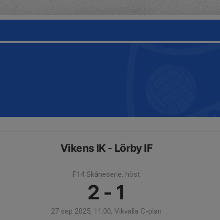
Vikens IK - Lörby IF
F14 Skåneserie, höst
2 - 1
27 sep 2025, 11:00, Vikvalla C-plan