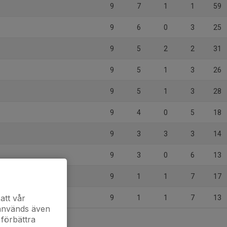
9
7
1
1
59
9
6
0
3
25
9
5
2
2
31
9
5
1
3
26
9
5
1
3
28
9
4
0
5
18
9
3
3
3
14
9
3
0
6
13
örby IF
9
1
1
7
17
att vår
9
1
1
7
13
 används även
 förbättra