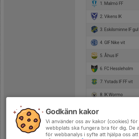
1. Malmö FF
2. Vikens IK
3. Eskilsminne IF gul
4. GIF Nike vit
5. Åhus IF
6. FC Hessleholm
7. Ystads IF FF vit
8. IK Wormo
9. Sölvesborgs GIF/L
Godkänn kakor
10. Veberöds AIF
Vi använder oss av kakor (cookies) för 
webbplats ska fungera bra för dig. De
för webbanalys i syfte att hjälpa oss att