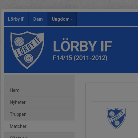
Lörby IF
Dam
Ungdom
LÖRBY IF
F14/15 (2011-2012)
Hem
Nyheter
Truppen
Matcher