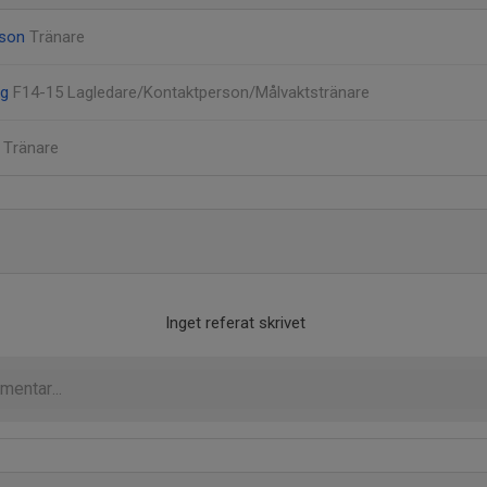
sson
Tränare
rg
F14-15 Lagledare/Kontaktperson/Målvaktstränare
n
Tränare
Inget referat skrivet