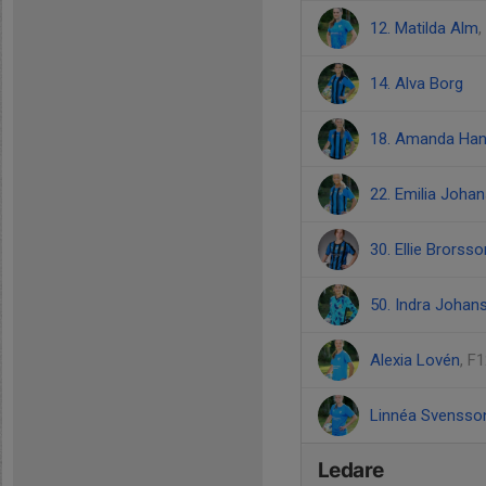
12. Matilda Alm
14. Alva Borg
18. Amanda Ha
22. Emilia Joha
30. Ellie Brorsso
50. Indra Johan
Alexia Lovén
, F
Linnéa Svensso
Ledare