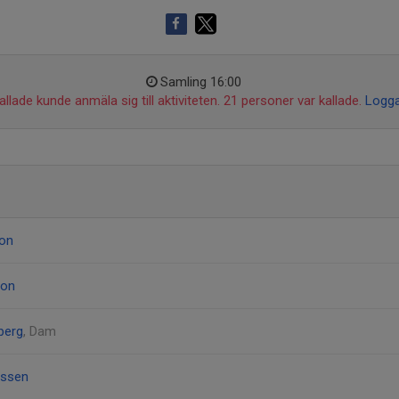
Samling 16:00
llade kunde anmäla sig till aktiviteten. 21 personer var kallade.
Logga
son
son
berg
, Dam
assen