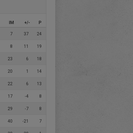
IM
+/-
P
7
37
24
8
11
19
23
6
18
20
1
14
22
6
13
17
-4
8
29
-7
8
40
-21
7