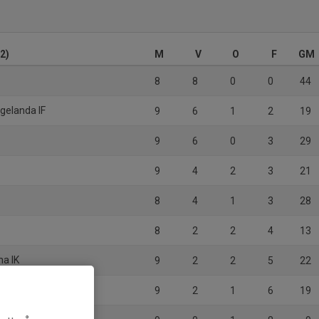
2)
M
V
O
F
GM
8
8
0
0
44
gelanda IF
9
6
1
2
19
9
6
0
3
29
9
4
2
3
21
8
4
1
3
28
8
2
2
4
13
na IK
9
2
2
5
22
9
2
1
6
19