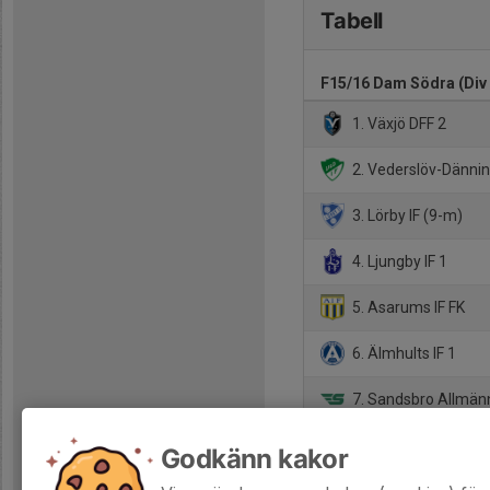
Tabell
F15/16 Dam Södra (Div 
1. Växjö DFF 2
2. Vederslöv-Dännin
3. Lörby IF (9-m)
4. Ljungby IF 1
5. Asarums IF FK
6. Älmhults IF 1
7. Sandsbro Allmän
8. Ingelstads IK
Godkänn kakor