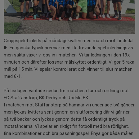
Gruppspelet inleds på måndagskvällen med match mot Lindsdal
IF. En ganska typisk premiär med lite trevande spel inledningsvis
men sakta växer vi oss in i matchen. Vi tar ledningen i den 19:e
minuten och därefter lossnar målskyttet ordentligt. Vi gör 5 raka
mål på 15 min. Vi spelar kontrollerat och vinner till slut matchen
med 6-1.
På tisdagen väntade sedan tre matcher, i tur och ordning mot
FC Staffanstorp, BK Derby och Rödsle BK.
I matchen mot Staffanstorp så hamnar vi i underläge två gånger
men lyckas kvittera sent genom en slutforcering där vi går ner
på två backar och lyckas genom detta få ordentligt tryck på
motståndarna. Vi spelar en riktigt fin fotboll med bra rörlighet,
fina kombinationer och bra passningsspel. Enya gör båda målen