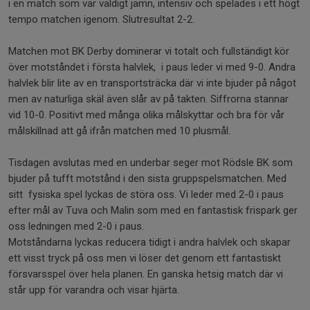
i en match som var väldigt jämn, intensiv och spelades i ett högt
tempo matchen igenom. Slutresultat 2-2.
Matchen mot BK Derby dominerar vi totalt och fullständigt kör
över motståndet i första halvlek, i paus leder vi med 9-0. Andra
halvlek blir lite av en transportsträcka där vi inte bjuder på något
men av naturliga skäl även slår av på takten. Siffrorna stannar
vid 10-0. Positivt med många olika målskyttar och bra för vår
målskillnad att gå ifrån matchen med 10 plusmål.
Tisdagen avslutas med en underbar seger mot Rödsle BK som
bjuder på tufft motstånd i den sista gruppspelsmatchen. Med
sitt fysiska spel lyckas de störa oss. Vi leder med 2-0 i paus
efter mål av Tuva och Malin som med en fantastisk frispark ger
oss ledningen med 2-0 i paus.
Motståndarna lyckas reducera tidigt i andra halvlek och skapar
ett visst tryck på oss men vi löser det genom ett fantastiskt
försvarsspel över hela planen. En ganska hetsig match där vi
står upp för varandra och visar hjärta.