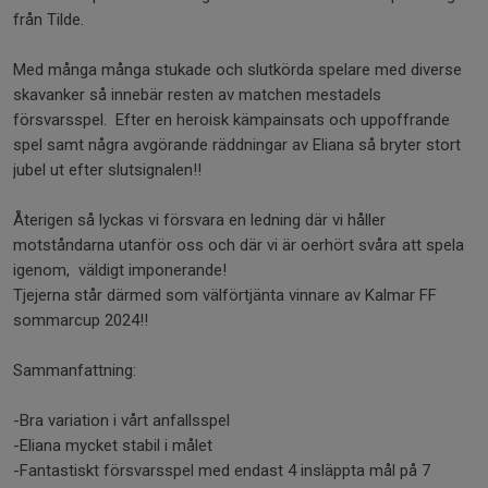
från Tilde.
Med många många stukade och slutkörda spelare med diverse
skavanker så innebär resten av matchen mestadels
försvarsspel. Efter en heroisk kämpainsats och uppoffrande
spel samt några avgörande räddningar av Eliana så bryter stort
jubel ut efter slutsignalen!!
Återigen så lyckas vi försvara en ledning där vi håller
motståndarna utanför oss och där vi är oerhört svåra att spela
igenom, väldigt imponerande!
Tjejerna står därmed som välförtjänta vinnare av Kalmar FF
sommarcup 2024!!
Sammanfattning:
-Bra variation i vårt anfallsspel
-Eliana mycket stabil i målet
-Fantastiskt försvarsspel med endast 4 insläppta mål på 7