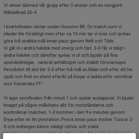
Vi vinner därmed vår grupp efter 3 vinster och en oavgjord.
Målskillnad 20-4.
I kvartsfinalen väntar sedan Hossmo BK. En match som vi
inleder lite försiktigt men efter ca 10 min tar vi över och lyckas
göra två snabba mål innan paus genom Nelli och Tilde.
Vi går in i andra halvlek med energi och fart. 3-0 får vi tidigt i
andra halvlek och därefter spelar vi ut och bjuder på fina
spelvändningar, varierat anfallsspel och stabilt försvarsspel.
Resultatet till slut blir 5-0 efter två mål av Malin och efter att ha
njutit och firat en stund efteråt så börjar vi ladda inför semifinal
mot Västerviks FF!
Vi äger semifinalen från minut 1 och spelar avslappnat. Vi bjuder
knappt på någon målchans alls för motståndarna och
kontrollerar matchen. 1-0 kommer i den 9:e minuten genom
Enya efter en fin prestation. Precis innan paus trycker Tuva in 2-
0 och ledningen känns väldigt rättvis och stabil.
I halvlek pratar vi om att fortsätta spela vårt spel och inte börja