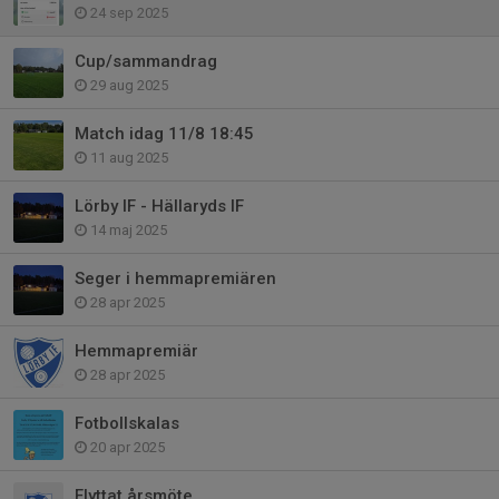
24 sep 2025
Cup/sammandrag
29 aug 2025
Match idag 11/8 18:45
11 aug 2025
Lörby IF - Hällaryds IF
14 maj 2025
Seger i hemmapremiären
28 apr 2025
Hemmapremiär
28 apr 2025
Fotbollskalas
20 apr 2025
Flyttat årsmöte