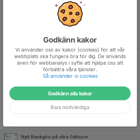
Dela nyhet
Godkänn kakor
Tidigare nyheter
Vi använder oss av kakor (cookies) för att vår
Lörby är en del av Fritidskortet
webbplats ska fungera bra för dig. De används
även för webbanalys i syfte att hjälpa oss att
8 maj, 13:15
förbättra våra tjänster.
Så använder vi cookies
Välkomna till Årsmöte
8 mar, 16:49
Godkänn alla kakor
Välkomna till informationsträff för barn födda 2021
23 jan, 11:47
Bara nödvändiga
Rabattdagar Team Sportia
4 nov 2025
Nytt Bankgiro på våra fakturor