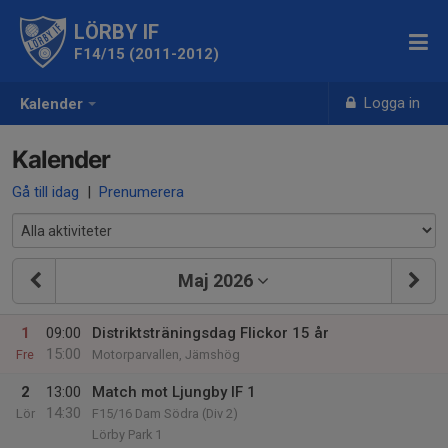
LÖRBY IF
F14/15 (2011-2012)
Logga in
Kalender
Kalender
Gå till idag
|
Prenumerera
Maj 2026
1
09:00
Distriktsträningsdag Flickor 15 år
15:00
Fre
Motorparvallen, Jämshög
2
13:00
Match mot Ljungby IF 1
14:30
Lör
F15/16 Dam Södra (Div 2)
Lörby Park 1