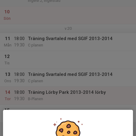
Ingelvi 2, Ingelstad
10
Sön
v.20
11
18:00
Träning Svartaled med SGIF 2013-2014
19:30
Mån
C planen
12
Tis
13
18:00
Träning Svartaled med SGIF 2013-2014
19:30
Ons
C planen
14
18:00
Träning Lörby Park 2013-2014 lörby
19:30
Tor
B-Planen
15
Fre
16
Lör