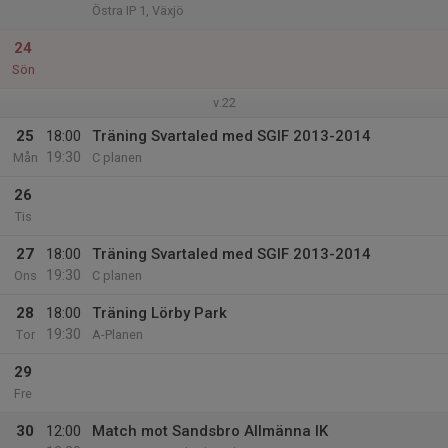
Östra IP 1, Växjö
24
Sön
v.22
25
18:00
Träning Svartaled med SGIF 2013-2014
19:30
Mån
C planen
26
Tis
27
18:00
Träning Svartaled med SGIF 2013-2014
19:30
Ons
C planen
28
18:00
Träning Lörby Park
19:30
Tor
A-Planen
29
Fre
30
12:00
Match mot Sandsbro Allmänna IK