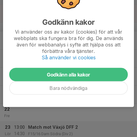
17
18:30
Styrelsemöte
20:00
Sön
Lörby Park Klubbstugan
Godkänn kakor
v.21
Vi använder oss av kakor (cookies) för att vår
18
18:00
Träning Svartaled med SGIF 2013-2014
webbplats ska fungera bra för dig. De används
19:30
Mån
C planen
även för webbanalys i syfte att hjälpa oss att
förbättra våra tjänster.
19
18:00
Spelarutbildningsplan BFF
Så använder vi cookies
20:00
Tis
Lörby Klubbstuga och b-plan
20
18:00
Träning Svartaled med SGIF 2013-2014
Godkänn alla kakor
19:30
Ons
C planen
Bara nödvändiga
21
18:00
Träning Lörby Park
19:30
Tor
A-Planen
22
Fre
23
13:00
Match mot Växjö DFF 2
14:30
Lör
F15/16 Dam Södra (Div 2)