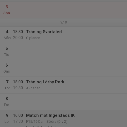
3
Sön
v.19
4
18:30
Träning Svartaled
20:00
Mån
C planen
5
Tis
6
Ons
7
18:00
Träning Lörby Park
19:30
Tor
A-Planen
8
Fre
9
16:00
Match mot Ingelstads IK
17:30
Lör
F15/16 Dam Södra (Div 2)