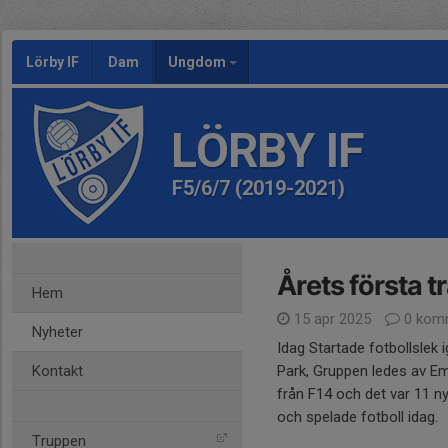
Lörby IF
Dam
Ungdom
LÖRBY IF
F5/6/7 (2019-2021)
Årets första t
Hem
15 apr 2025
0 kom
Nyheter
Idag Startade fotbollslek 
Kontakt
Park, Gruppen ledes av E
från F14 och det var 11 n
och spelade fotboll idag.
Truppen