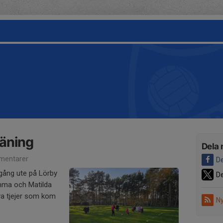
räning
Dela 
mentarer
De
igång ute på Lörby
De
mma och Matilda
ya tjejer som kom
Ny