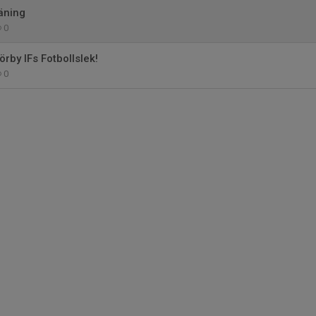
räning
0
örby IFs Fotbollslek!
0