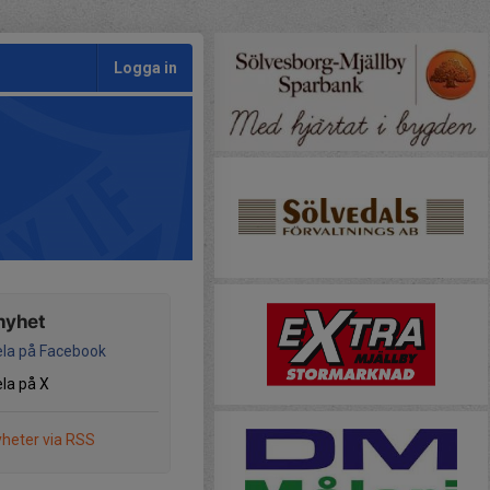
Logga in
nyhet
la på Facebook
la på X
heter via RSS