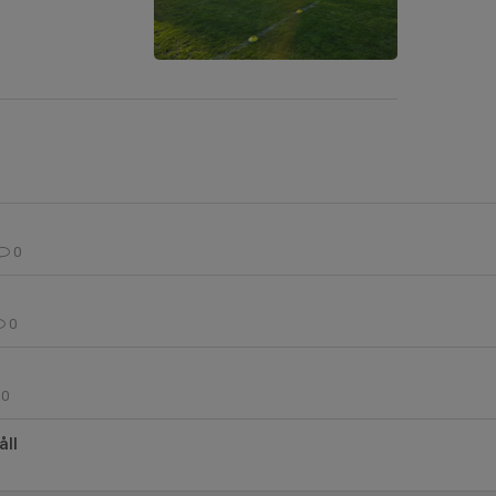
0
0
0
ll