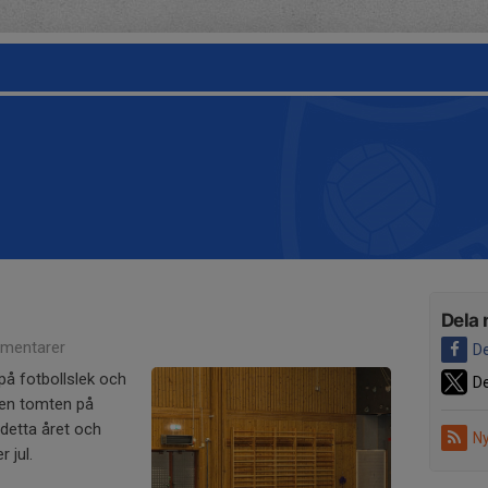
Dela 
mentarer
De
 på fotbollslek och
De
ven tomten på
 detta året och
Ny
 jul.