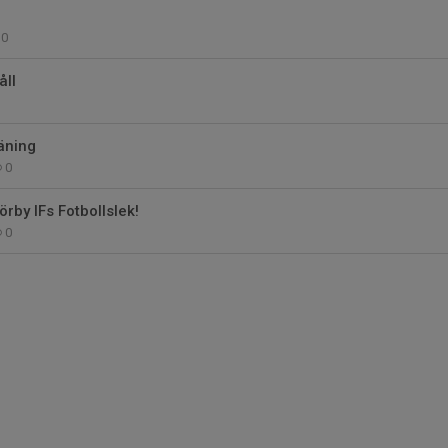
0
ll
räning
0
örby IFs Fotbollslek!
0