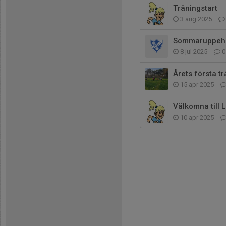
Träningstart
3 aug 2025
Sommaruppehå
8 jul 2025
0
Årets första t
15 apr 2025
Välkomna till L
10 apr 2025