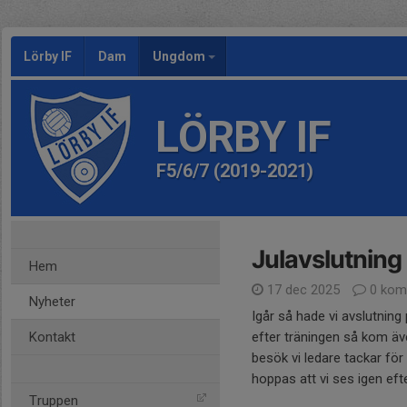
Lörby IF
Dam
Ungdom
LÖRBY IF
F5/6/7 (2019-2021)
Julavslutning
Hem
17 dec 2025
0 kom
Nyheter
Igår så hade vi avslutning
Kontakt
efter träningen så kom ä
besök vi ledare tackar för
hoppas att vi ses igen efter
Truppen