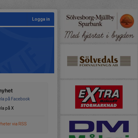
Logga in
nyhet
la på Facebook
la på X
heter via RSS