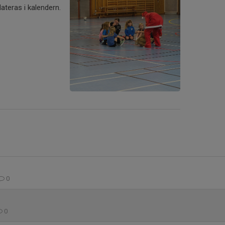
teras i kalendern.
0
0