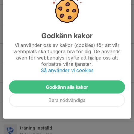
Inställd träning onsdag 17/1
17 jan 2024
0
Futsal
Godkänn kakor
16 jan 2024
0
Vi använder oss av kakor (cookies) för att vår
Träningstider Januari-Mars
webbplats ska fungera bra för dig. De används
8 jan 2024
0
även för webbanalys i syfte att hjälpa oss att
förbättra våra tjänster.
Dag 3 Tomtecupen Tingsryd
Så använder vi cookies
8 jan 2024
0
Godkänn alla kakor
Dag 2 Tomtecupen
6 jan 2024
0
Bara nödvändiga
Tomtecupen fredag
5 jan 2024
0
träning inställd