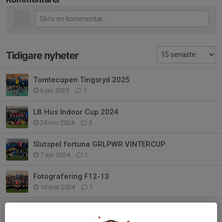
Tidigare nyheter
Tomtecupen Tingsryd 2025
6 jan 2025
1
LB Hus Indoor Cup 2024
24 nov 2024
3
Slutspel fortuna GRLPWR VINTERCUP
7 apr 2024
1
Fotografering F12-13
10 mar 2024
1
Träning 17/1-24
17 jan 2024
0