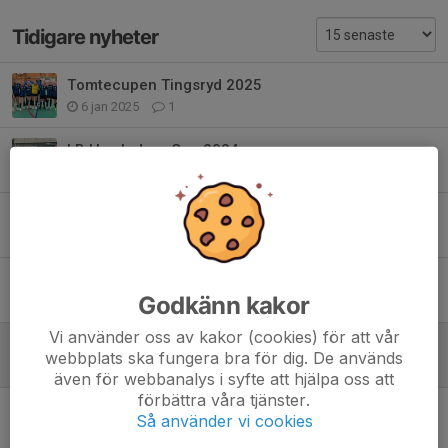
Tidigare nyheter
Tomtecupen Tingsryd 2025
6 jan 2025
1
LB Hus Indoor Cup 2024
24 nov 2024
3
Slutspel fortuna GRLPWR VINTERCUP
7 apr 2024
1
Fotografering F12-13
Godkänn kakor
10 mar 2024
1
Vi använder oss av kakor (cookies) för att vår
Träning 17/1-24
webbplats ska fungera bra för dig. De används
17 jan 2024
0
även för webbanalys i syfte att hjälpa oss att
förbättra våra tjänster.
Inställd träning onsdag 17/1
Så använder vi cookies
17 jan 2024
0