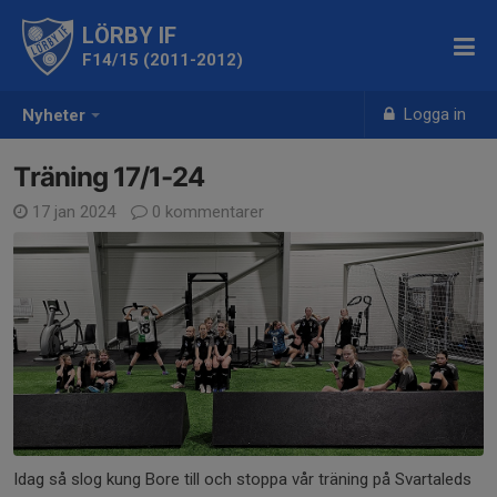
LÖRBY IF
F14/15 (2011-2012)
Logga in
Nyheter
Träning 17/1-24
17 jan 2024
0 kommentarer
Idag så slog kung Bore till och stoppa vår träning på Svartaleds