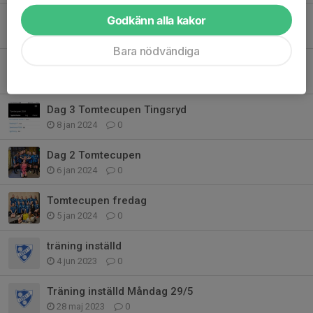
Godkänn alla kakor
Futsal
16 jan 2024
0
Bara nödvändiga
Träningstider Januari-Mars
8 jan 2024
0
Dag 3 Tomtecupen Tingsryd
8 jan 2024
0
Dag 2 Tomtecupen
6 jan 2024
0
Tomtecupen fredag
5 jan 2024
0
träning inställd
4 jun 2023
0
Träning inställd Måndag 29/5
28 maj 2023
0